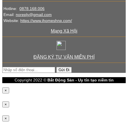
Hotline:
0878.168.006
Email:
noreply@gmail.com
Website:
https://www.ihomeshnp.com/
Mạng Xã Hội
ĐĂNG KÝ TƯ VẤN MIỄN PHÍ
Gửi Đi
Copyright 2022 ©
Bất Động Sản - Uy tín tạo niềm tin
×
×
×