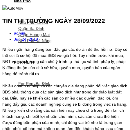
Nhà Phố
TIN THỊ TRƯỜNG NGÀY 28/09/2022
Nhà Phố Hà Nội
Quận Ba Đình
admin
Quận Hoàng Mai
Jun 24, 2018
Nhà Phố Đà Nẵng
Nhiều ngân hàng đang bán đấu giá các dự án để thu hồi nợ. Đây có
thể coi là cơ hội để mua BĐS với giá hời. Tuy nhiên trước khi mua,
NĐT và khách hàng cần chú ý trình tự thủ tục và tính pháp lý, pháp
FOR RENT
lý đồng thuận của chủ sở hữu, quyền mua, quyền bán của ngân
hàng để tránh rủi ro.
For Rent Ba Đình
Nhiều doanh nghiệp và các chuyên gia đang phản đối việc giao dịch
BĐS phải thông qua các sàn giao dịch như trong dự thảo luật đất
đai. Điều này sẽ khiến các sàn có nhiều đặc quyền, đặc lợi, ôm
hàng đẩy giá, các doanh nghiệp cũng sẽ bị động trong việc ra hàng.
Nhiều ý kiến cho rằng các sàn hiện nay chưa chú trọng đến lợi ích
khách hàng, chỉ biết lợi nhuận cho mình, các sàn chưa thể hiện
được đúng bổn phận của mình, chỉ đóng vai trò như là trung gian
phân phối, cố bán mà không quan tâm đến khách hàng, sau cùng,