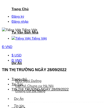
Trang Chủ
Đăng ký
Đăng nhập
Tiếng Việt
Tư Vấn Bán Nhà
Tiếng Việt
Đ
VND
$ USD
Đ VND
Dự Án
TIN THỊ TRƯỜNG NGÀY 28/09/2022
Trang chủ
BDS Nghỉ Dưỡng
Tin Tức
Căn hộ Chung cư Hà Nội
TIN THỊ TRƯỜNG NGÀY 28/09/2022
Chung Cư Đà Nẵng
Dự Án
Tin tức