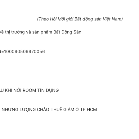
(Theo Hội Môi giới Bất động sản Việt Nam)
về thị trường và sản phẩm Bất Động Sản
p?id=100090509970056
AU KHI NỚI ROOM TÍN DỤNG
2
G NHƯNG LƯỢNG CHÀO THUÊ GIẢM Ở TP HCM