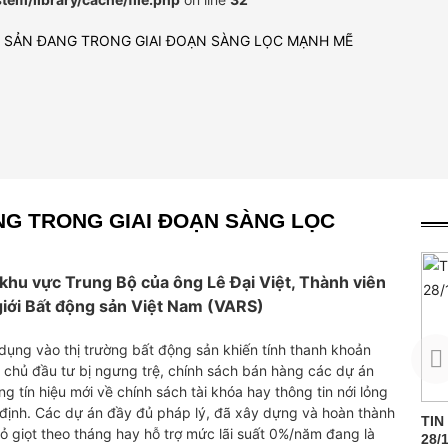
 SẢN ĐANG TRONG GIAI ĐOẠN SÀNG LỌC MẠNH MẼ
NG TRONG GIAI ĐOẠN SÀNG LỌC
n khu vực Trung Bộ của ông Lê Đại Việt, Thành viên
giới Bất động sản Việt Nam (VARS)
dụng vào thị trường bất động sản khiến tính thanh khoản
 chủ đầu tư bị ngưng trệ, chính sách bán hàng các dự án
 tín hiệu mới về chính sách tài khóa hay thông tin nới lỏng
 định. Các dự án đầy đủ pháp lý, đã xây dựng và hoàn thành
G
8 ĐIỂM MỚI CẦN CHÚ Ý
NHÀ ĐẦU TƯ VẪN RỤT RÈ
TIN
nhỏ giọt theo tháng hay hỗ trợ mức lãi suất 0%/năm đang là
TRONG LUẬT ĐẤT ĐAI
VỚI THỊ TRƯỜNG BĐS
28/