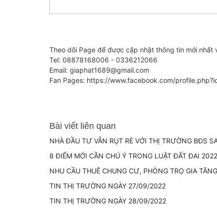
Theo dõi Page để được cập nhật thông tin mới nhất 
Tel: 08878168006 - 0336212066
Email: giaphat1689@gmail.com
Fan Pages: https://www.facebook.com/profile.ph
Bài viết liên quan
NHÀ ĐẦU TƯ VẪN RỤT RÈ VỚI THỊ TRƯỜNG BĐS S
8 ĐIỂM MỚI CẦN CHÚ Ý TRONG LUẬT ĐẤT ĐAI 202
NHU CẦU THUÊ CHUNG CƯ, PHÒNG TRỌ GIA TĂN
TIN THỊ TRƯỜNG NGÀY 27/09/2022
TIN THỊ TRƯỜNG NGÀY 28/09/2022