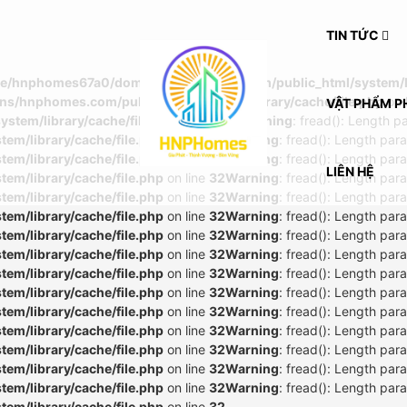
TIN TỨC
e/hnphomes67a0/domains/hnphomes.com/public_html/system/lib
/hnphomes.com/public_html/system/library/cache/file.php
on 
VẬT PHẨM P
tem/library/cache/file.php
on line
32
Warning
: fread(): Length p
m/library/cache/file.php
on line
32
Warning
: fread(): Length par
m/library/cache/file.php
on line
32
Warning
: fread(): Length par
LIÊN HỆ
m/library/cache/file.php
on line
32
Warning
: fread(): Length par
m/library/cache/file.php
on line
32
Warning
: fread(): Length par
m/library/cache/file.php
on line
32
Warning
: fread(): Length par
m/library/cache/file.php
on line
32
Warning
: fread(): Length par
m/library/cache/file.php
on line
32
Warning
: fread(): Length par
m/library/cache/file.php
on line
32
Warning
: fread(): Length par
m/library/cache/file.php
on line
32
Warning
: fread(): Length par
m/library/cache/file.php
on line
32
Warning
: fread(): Length par
m/library/cache/file.php
on line
32
Warning
: fread(): Length par
m/library/cache/file.php
on line
32
Warning
: fread(): Length par
m/library/cache/file.php
on line
32
Warning
: fread(): Length par
m/library/cache/file.php
on line
32
Warning
: fread(): Length par
m/library/cache/file.php
on line
32