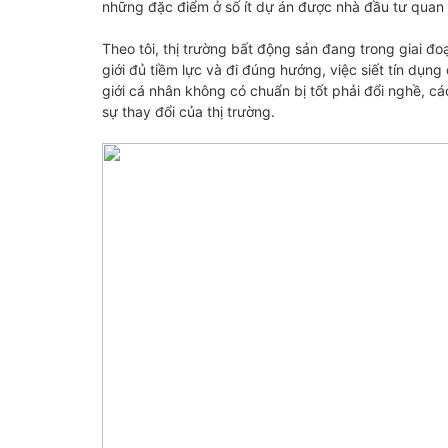
những đặc điểm ở số ít dự án được nhà đầu tư quan 
ĐOẠN SÀNG LỌC MẠNH
TĂNG NHƯNG LƯỢN
MẼ
CHÀO THUÊ GIẢM Ở T
HCM
22/09/2022
Theo tôi, thị trường bất động sản đang trong giai 
21/09/2022
giới đủ tiềm lực và đi đúng hướng, việc siết tín dụng
giới cá nhân không có chuẩn bị tốt phải đổi nghề, cá
sự thay đổi của thị trường.