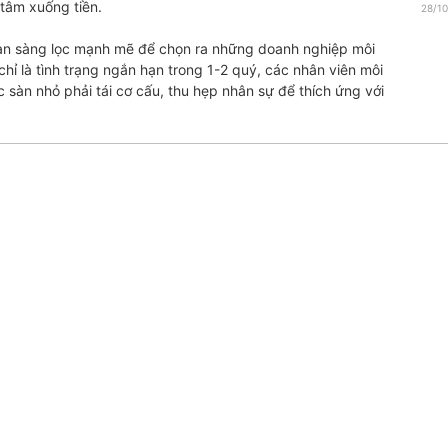
tâm xuống tiền.
G
2022
SAU KHI NỚI ROOM TÍN
28/1
P
DỤNG
20/09/2022
18/09/2022
đoạn sàng lọc mạnh mẽ để chọn ra những doanh nghiệp môi
 chỉ là tình trạng ngắn hạn trong 1-2 quý, các nhân viên môi
c sàn nhỏ phải tái cơ cấu, thu hẹp nhân sự để thích ứng với