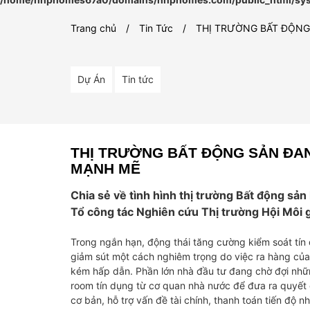
Trang chủ
Tin Tức
THỊ TRƯỜNG BẤT ĐỘNG
Dự Án
Tin tức
THỊ TRƯỜNG BẤT ĐỘNG SẢN ĐA
MẠNH MẼ
Chia sẻ về tình hình thị trường Bất động sả
Tổ công tác Nghiên cứu Thị trường Hội Môi 
Trong ngắn hạn, động thái tăng cường kiểm soát tín 
giảm sút một cách nghiêm trọng do việc ra hàng của
kém hấp dẫn. Phần lớn nhà đầu tư đang chờ đợi những
room tín dụng từ cơ quan nhà nước để đưa ra quyết
ƯỜNG NGÀY
THỊ TRƯỜNG BẤT ĐỘNG
NHU CẦU THUÊ CHUN
cơ bản, hỗ trợ vấn đề tài chính, thanh toán tiến độ 
SẢN ĐANG TRONG GIAI
CƯ, PHÒNG TRỌ GIA