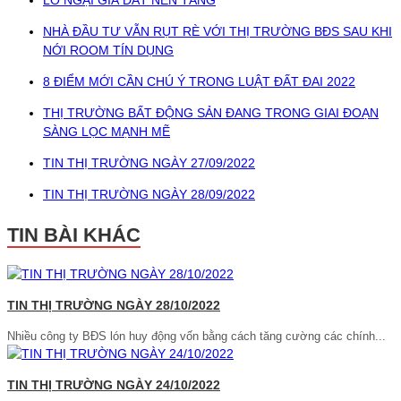
LO NGẠI GIÁ ĐẤT NỀN TĂNG
NHÀ ĐẦU TƯ VẪN RỤT RÈ VỚI THỊ TRƯỜNG BĐS SAU KHI
NỚI ROOM TÍN DỤNG
8 ĐIỂM MỚI CẦN CHÚ Ý TRONG LUẬT ĐẤT ĐAI 2022
THỊ TRƯỜNG BẤT ĐỘNG SẢN ĐANG TRONG GIAI ĐOẠN
SÀNG LỌC MẠNH MẼ
TIN THỊ TRƯỜNG NGÀY 27/09/2022
TIN THỊ TRƯỜNG NGÀY 28/09/2022
TIN BÀI KHÁC
TIN THỊ TRƯỜNG NGÀY 28/10/2022
Nhiều công ty BĐS lón huy động vốn bằng cách tăng cường các chính...
TIN THỊ TRƯỜNG NGÀY 24/10/2022