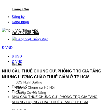
Trang Chủ
Đăng ký
Đăng nhập
Tiếng Việt
Tư Vấn Bán Nhà
Tiếng Việt
Đ
VND
$ USD
Đ VND
Dự Án
NHU CẦU THUÊ CHUNG CƯ, PHÒNG TRỌ GIA TĂNG
NHƯNG LƯỢNG CHÀO THUÊ GIẢM Ở TP HCM
BDS Nghỉ Dưỡng
Trang chủ
Căn hộ Chung cư Hà Nội
Tin Tức
Chung Cư Đà Nẵng
NHU CẦU THUÊ CHUNG CƯ, PHÒNG TRỌ GIA TĂNG
NHƯNG LƯỢNG CHÀO THUÊ GIẢM Ở TP HCM