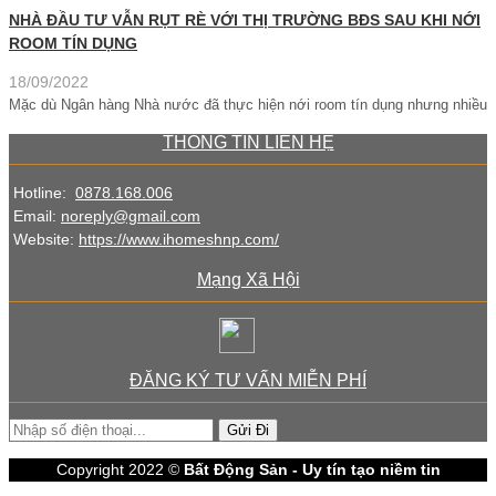
NHÀ ĐẦU TƯ VẪN RỤT RÈ VỚI THỊ TRƯỜNG BĐS SAU KHI NỚI
ROOM TÍN DỤNG
18/09/2022
Mặc dù Ngân hàng Nhà nước đã thực hiện nới room tín dụng nhưng nhiều
THÔNG TIN LIÊN HỆ
Hotline:
0878.168.006
Email:
noreply@gmail.com
Website:
https://www.ihomeshnp.com/
Mạng Xã Hội
ĐĂNG KÝ TƯ VẤN MIỄN PHÍ
Gửi Đi
Copyright 2022 ©
Bất Động Sản - Uy tín tạo niềm tin