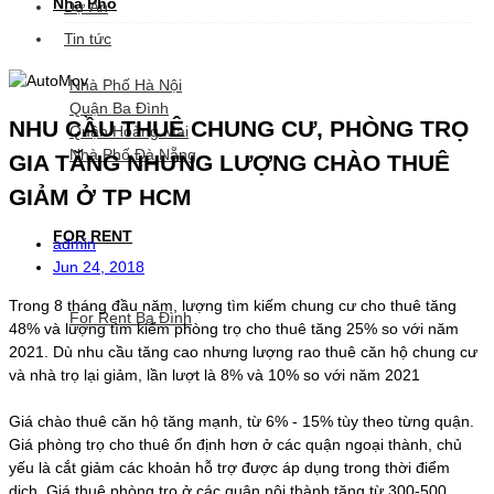
Nhà Phố
Dự Án
Tin tức
Nhà Phố Hà Nội
Quận Ba Đình
NHU CẦU THUÊ CHUNG CƯ, PHÒNG TRỌ
Quận Hoàng Mai
Nhà Phố Đà Nẵng
GIA TĂNG NHƯNG LƯỢNG CHÀO THUÊ
GIẢM Ở TP HCM
FOR RENT
admin
Jun 24, 2018
Trong 8 tháng đầu năm, lượng tìm kiếm chung cư cho thuê tăng
For Rent Ba Đình
48% và lượng tìm kiếm phòng trọ cho thuê tăng 25% so với năm
2021. Dù nhu cầu tăng cao nhưng lượng rao thuê căn hộ chung cư
và nhà trọ lại giảm, lần lượt là 8% và 10% so với năm 2021
Giá chào thuê căn hộ tăng mạnh, từ 6% - 15% tùy theo từng quận.
Giá phòng trọ cho thuê ổn định hơn ở các quận ngoại thành, chủ
yếu là cắt giảm các khoản hỗ trợ được áp dụng trong thời điểm
dịch. Giá thuê phòng trọ ở các quận nội thành tăng từ 300-500