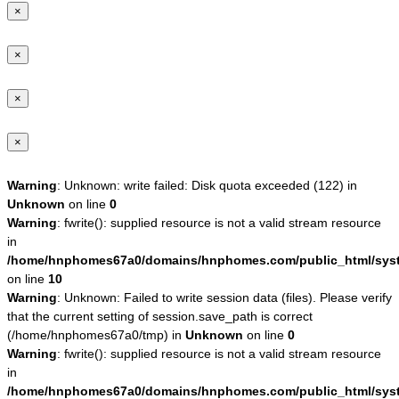
×
×
×
×
Warning
: Unknown: write failed: Disk quota exceeded (122) in
Unknown
on line
0
Warning
: fwrite(): supplied resource is not a valid stream resource
in
/home/hnphomes67a0/domains/hnphomes.com/public_html/syste
on line
10
Warning
: Unknown: Failed to write session data (files). Please verify
that the current setting of session.save_path is correct
(/home/hnphomes67a0/tmp) in
Unknown
on line
0
Warning
: fwrite(): supplied resource is not a valid stream resource
in
/home/hnphomes67a0/domains/hnphomes.com/public_html/syste