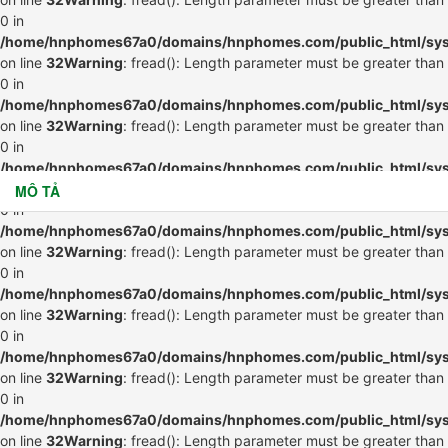
0 in
/home/hnphomes67a0/domains/hnphomes.com/public_html/syste
on line
32
Warning
: fread(): Length parameter must be greater than
0 in
/home/hnphomes67a0/domains/hnphomes.com/public_html/syste
on line
32
Warning
: fread(): Length parameter must be greater than
0 in
/home/hnphomes67a0/domains/hnphomes.com/public_html/syste
on line
32
Warning
: fread(): Length parameter must be greater than
MÔ TẢ
0 in
/home/hnphomes67a0/domains/hnphomes.com/public_html/syste
on line
32
Warning
: fread(): Length parameter must be greater than
0 in
/home/hnphomes67a0/domains/hnphomes.com/public_html/syste
on line
32
Warning
: fread(): Length parameter must be greater than
0 in
/home/hnphomes67a0/domains/hnphomes.com/public_html/syste
on line
32
Warning
: fread(): Length parameter must be greater than
0 in
/home/hnphomes67a0/domains/hnphomes.com/public_html/syste
on line
32
Warning
: fread(): Length parameter must be greater than