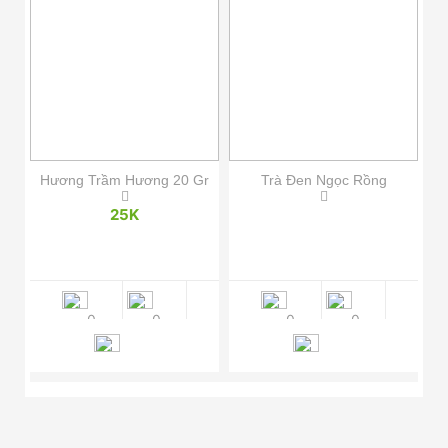
iệt
Hương Trầm Hương 20 Gr
Trà Đen Ngọc Rồng
Bộ
ch
25K
ên,
0
0
0
0