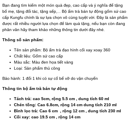
Bạn đang tìm kiếm một món quà đẹp, cao cấp và ý nghĩa để tặng
bố mẹ, tặng đối tác, tặng sếp,... Bộ ấm trà bán tự động gốm sứ cao
cấp Kungfu chính là sự lựa chọn vô cùng tuyệt vời. Đây là sản phẩm
được rất nhiều người lựa chọn để làm quà tặng, nếu bạn còn đang
phân vân hãy tham khảo những thông tin dưới đây nhé.
Thông số sản phẩm:
Tên sản phẩm: Bộ ấm trà đạo hình cối xay xoay 360
Chất liệu: Gốm sứ cao cấp
Màu sắc: Màu đen họa tiết vàng
Loại: Sản phẩm thủ công
Bảo hành: 1 đổi 1 khi có sự cố bể vỡ do vận chuyển
Thông tin bộ ấm trà bán tự động
Tách trà: cao 5cm, rộng 5.5 cm , dung tích 60 ml
Chén tống: Cao 6.8cm, rộng 14 cm dung tích 210 ml
Bình lọc trà: Cao 6 cm , rộng 12 cm , dung tích 230 ml
Cối xay: cao 19.5 cm , rộng 14 cm