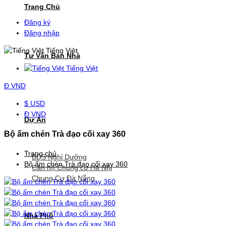
Trang Chủ
Đăng ký
Đăng nhập
Tiếng Việt
Tư Vấn Bán Nhà
Tiếng Việt
Đ
VND
$ USD
Đ VND
Dự Án
Bộ ấm chén Trà đạo cối xay 360
Trang chủ
BDS Nghỉ Dưỡng
Bộ ấm chén Trà đạo cối xay 360
Căn hộ Chung cư Hà Nội
Chung Cư Đà Nẵng
Nhà Phố