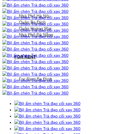
Nhà Phố Hà Nội
Quận Ba Đình
Quận Hoàng Mai
Nhà Phố Đà Nẵng
FOR RENT
For Rent Ba Đình