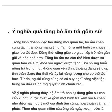
Ý nghĩa quà tặng bộ ấm trà gốm sứ
Trong kinh doanh việc tạo dựng mối quan hệ, bộ ấm chén
cùng tách trà nóng mang ý nghĩa mở ra một buổi trò chuyện,
giao lưu tốt đẹp. Đồng thời cũng giúp sự giao tiếp trở nên gần
gũi và hòa nhã hơn. Tặng bộ ấm trà còn
t
hể hiện được sự
quan tâm về sức khỏe với người được tặng. Bởi những buổi
uống trà trong một không gian yên tĩnh, thoáng đãng sẽ giúp
tinh thần được thư thái và lấy lại năng lượng cho cơ thể tốt
hơn. Từ đó, người cùng cũng sẽ có suy nghĩ công việc tập
trung và đưa ra những quyết định chính xác.
Về ý nghĩa phong thủy, bộ ấm trà bán tự động gốm sứ cao
cấp kungfu được thiết kế gồm một bình trà kèm với 6 chén
nhỏ điều này ngụ ý một gia đình ấm cúng, hòa thuận và hạnh
phúc. Theo như quan niệm của ông bà ngày xưa, nước là